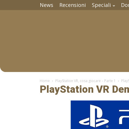
News
Recensioni
Speciali
Do
Home
PlayStation VR, cosa giocare – Parte 1
Play
PlayStation VR De