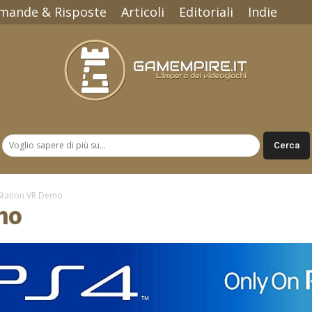
mande & Risposte
Articoli
Editoriali
Indie
Gamempire.it
Station VR Demo
mo