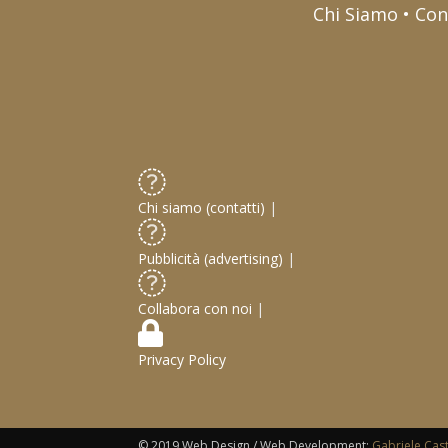
Chi Siamo • Con
Chi siamo (contatti)
|
Pubblicità (advertising)
|
Collabora con noi
|
Privacy Policy
© 2019 Web Design / Web Development:
Gabriele Cas