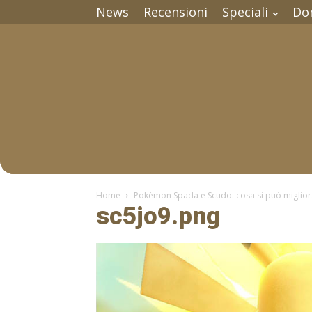
News
Recensioni
Speciali
Do
Home
Pokèmon Spada e Scudo: cosa si può miglior
sc5jo9.png