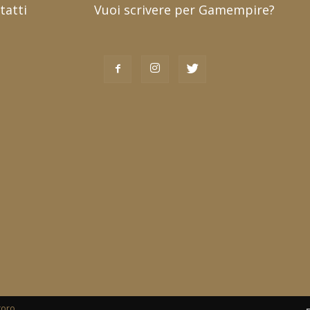
tatti
Vuoi scrivere per Gamempire?
toro