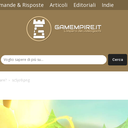
mande & Risposte
Articoli
Editoriali
Indie
Gamempire.it
are?
sc5jo9.png