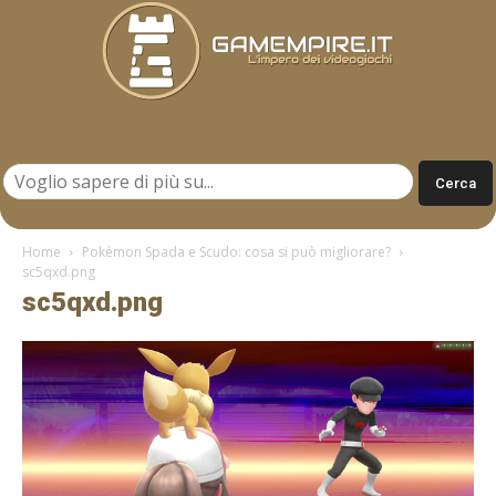
Gamempire.it
Home
Pokèmon Spada e Scudo: cosa si può migliorare?
sc5qxd.png
sc5qxd.png