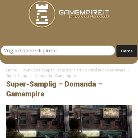
Gamempire.it
Home
PS4: Cos’è il Super-Sampling in arrivo con il nuovo firmware
Super-Samplig - Domanda - Gamempire
Super-Samplig – Domanda –
Gamempire