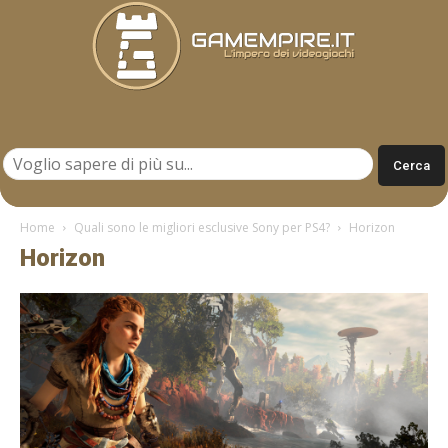
Gamempire.it
Home
Quali sono le migliori esclusive Sony per PS4?
Horizon
Horizon