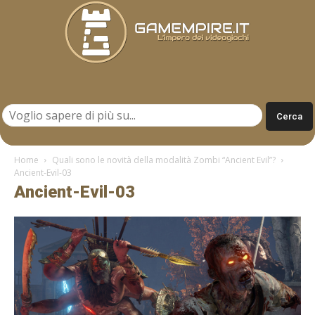
Gamempire.it
Home
Quali sono le novità della modalità Zombi “Ancient Evil”?
Ancient-Evil-03
Ancient-Evil-03