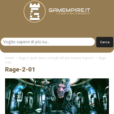
Gamempire.it
Home
Rage 2: quali sono i consigli utili per iniziare il gioco?
Rage-
2-01
Rage-2-01