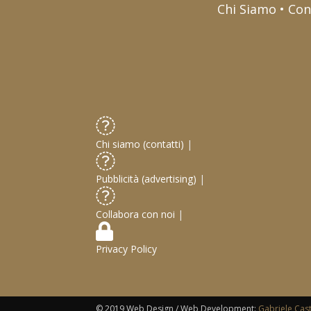
Chi Siamo • Con
Chi siamo (contatti)
|
Pubblicità (advertising)
|
Collabora con noi
|
Privacy Policy
© 2019 Web Design / Web Development:
Gabriele Cas