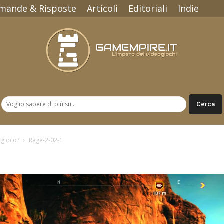
mande & Risposte
Articoli
Editoriali
Indie
Gamempire.it
l gioco?
Rage-2-02-1