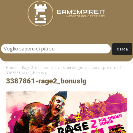
Gamempire.it
Home
Rage 2: quali sono le versioni del gioco e bonus pre-order?
3387861-rage2_bonuslg
3387861-rage2_bonuslg