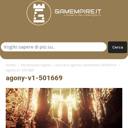
Gamempire.it
Home
Recensione Agony – Una vera agonia camminare all’inferno
agony-v1-501669
agony-v1-501669