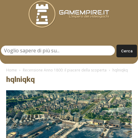
Gamempire.it
Home
Recensione Anno 1800: il piacere della scoperta
hqlniqkq
hqlniqkq