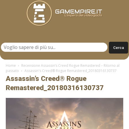
Gamempire.it
Home
Recensione Assassin’s Creed Rogue Remastered – Ritorno al
passato
Assassin's Creed® Rogue Remastered_20180316130737
Assassin’s Creed® Rogue
Remastered_20180316130737