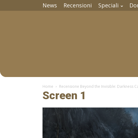
News
Recensioni
Speciali
Do
Home
Recensione Beyond the Invisible: Darkness 
Screen 1