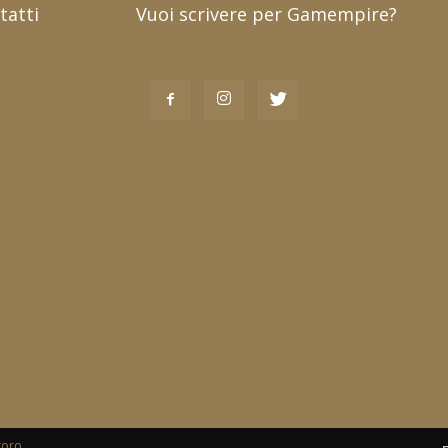
tatti
Vuoi scrivere per Gamempire?
toro