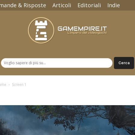
mande & Risposte
Articoli
Editoriali
Indie
Gamempire.it
Came
Screen 1