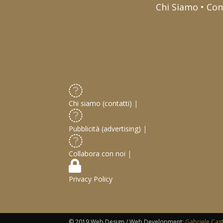
Chi Siamo • Con
Chi siamo (contatti)
|
Pubblicità (advertising)
|
Collabora con noi
|
Privacy Policy
© 2019 Web Design / Web Development:
Gabriele Cas