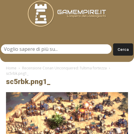
Gamempire.it
Home
Recensione Conan Unconquered: l’ultima fortezza
sc5rbk.png1_
sc5rbk.png1_