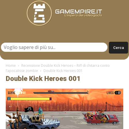
Gamempire.it
Home
Recensione Double Kick Heroes – Riff di chitarra conto
l’apocalisse zombie
Double Kick Heroes 001
Double Kick Heroes 001