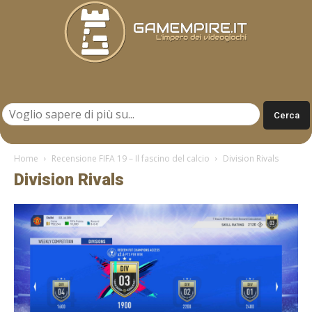
Gamempire.it
Home
Recensione FIFA 19 – Il fascino del calcio
Division Rivals
Division Rivals