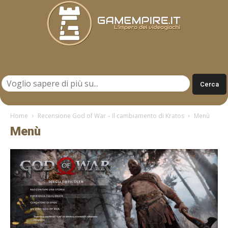
Gamempire.it
Home
Recensione God of War – Il cambiamento di Kratos
Menù
Menù