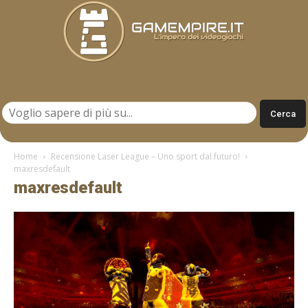
Gamempire.it
Home
Recensione Laser League – Uno sport dal futuro!
maxresdefault
maxresdefault