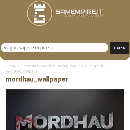
Gamempire.it
Home
Recensione Mordhau: multiplayer a colpi di spade
mordhau_wallpaper
mordhau_wallpaper