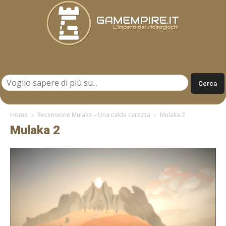
Gamempire.it
Home
Recensione Mulaka – Una calda carezza
Mulaka 2
Mulaka 2