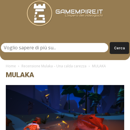
Gamempire.it
Home
Recensione Mulaka – Una calda carezza
MULAKA
MULAKA