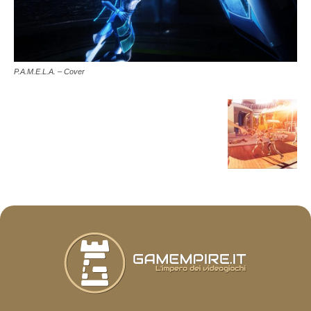
P.A.M.E.L.A. – Cover