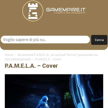
Gamempire.it
Home
Recensione P.A.M.E.L.A., un survival “horror” passionale ma
non entusiasmante
P.A.M.E.L.A. - Cover
P.A.M.E.L.A. – Cover