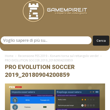
Gamempire.it
Home
Recensione PES 2019 – Konami torna sul rettangolo verde!
PRO EVOLUTION SOCCER 2019_20180904200859
PRO EVOLUTION SOCCER
2019_20180904200859