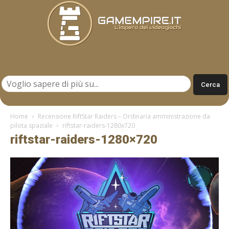
Gamempire.it
Home
Recensione RiftStar Raiders – Ordinaria amministrazione da
pilota spaziale
riftstar-raiders-1280x720
riftstar-raiders-1280×720