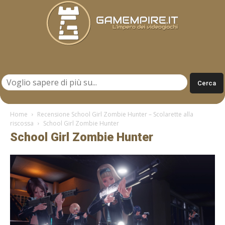
Gamempire.it
Home
Recensione School Girl Zombie Hunter – Scolarette alla
riscossa
School Girl Zombie Hunter
School Girl Zombie Hunter