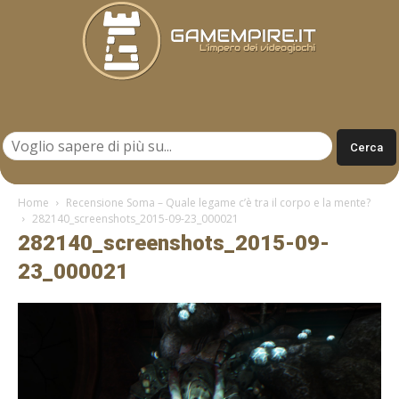
Gamempire.it
Home
Recensione Soma – Quale legame c’è tra il corpo e la mente?
282140_screenshots_2015-09-23_000021
282140_screenshots_2015-09-
23_000021