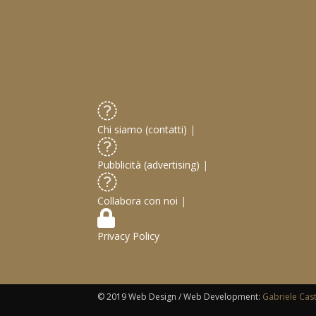
Chi siamo (contatti)
|
Pubblicità (advertising)
|
Collabora con noi
|
Privacy Policy
© 2019 Web Design / Web Development:
Gabriele Cas