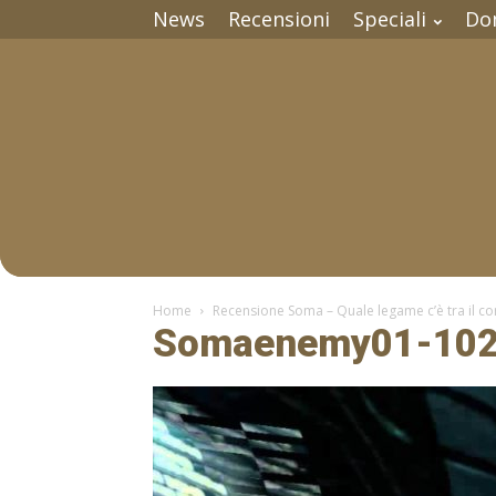
News
Recensioni
Speciali
Do
Home
Recensione Soma – Quale legame c’è tra il co
Somaenemy01-102