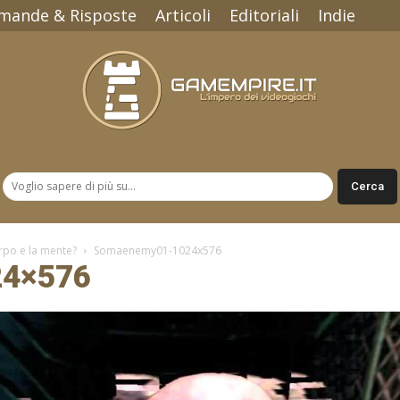
mande & Risposte
Articoli
Editoriali
Indie
Gamempire.it
rpo e la mente?
Somaenemy01-1024x576
4×576