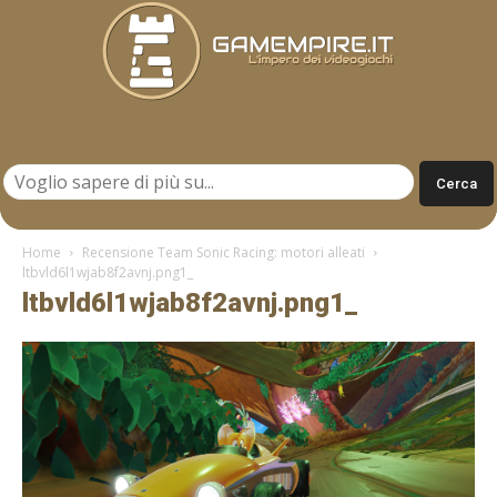
Gamempire.it
Home
Recensione Team Sonic Racing: motori alleati
ltbvld6l1wjab8f2avnj.png1_
ltbvld6l1wjab8f2avnj.png1_