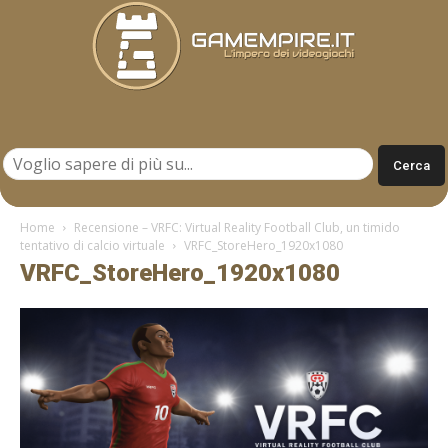
Gamempire.it
Home
Recensione – VRFC: Virtual Reality Football Club, un timido
tentativo di calcio virtuale
VRFC_StoreHero_1920x1080
VRFC_StoreHero_1920x1080