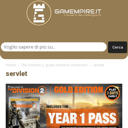
Gamempire.it
Home
The Division 2, quale edizione comprare?
servlet
servlet