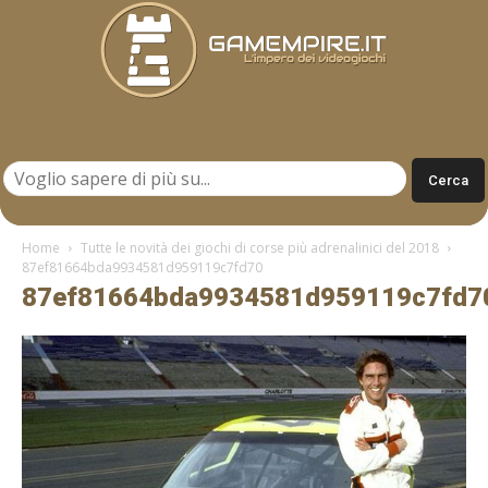
Gamempire.it
Home
Tutte le novità dei giochi di corse più adrenalinici del 2018
87ef81664bda9934581d959119c7fd70
87ef81664bda9934581d959119c7fd7