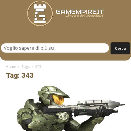
Gamempire.it
Home
Tags
343
Tag: 343