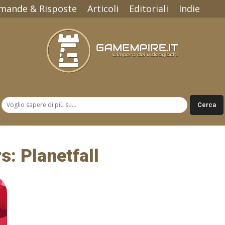
mande & Risposte
Articoli
Editoriali
Indie
Gamempire.it
s: Planetfall