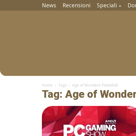
News
Recensioni
Speciali
Do
Home
Tags
Age of Wonders: Planetfall
Tag: Age of Wonder