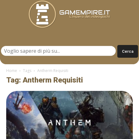
Gamempire.it
Home
Tags
Antherm Requisiti
Tag: Antherm Requisiti