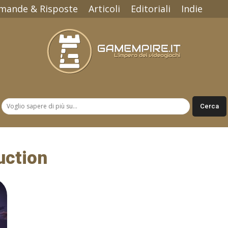
mande & Risposte
Articoli
Editoriali
Indie
Gamempire.it
uction