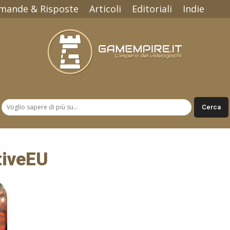
mande & Risposte
Articoli
Editoriali
Indie
Gamempire.it
tiveEU