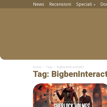
News
Recensioni
Speciali
Do
Home
Tags
BigbenInteractiveEU
Tag: BigbenInterac