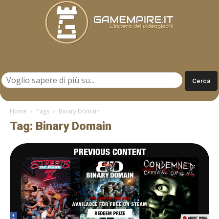
Gamempire.it
Home
Tags
Binary Domain
Tag: Binary Domain