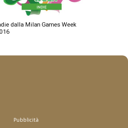
ndie dalla Milan Games Week
016
Pubblicità