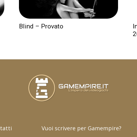
Blind – Provato
I
2
tatti
Vuoi scrivere per Gamempire?