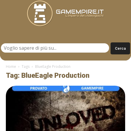
Gamempire.it
Home
Tags
BlueEagle Production
Tag: BlueEagle Production