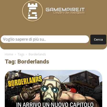
Gamempire.it
Home
Tags
Borderlands
Tag: Borderlands