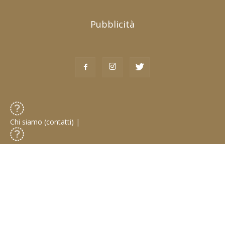
Pubblicità
Chi siamo (contatti)
|
Pubblicità (advertising)
|
Collabora con noi
|
Privacy Policy