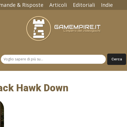
mande & Risposte
Articoli
Editoriali
Indie
Gamempire.it
lack Hawk Down