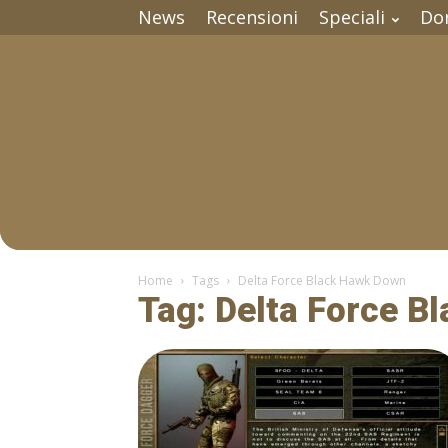
News
Recensioni
Speciali
Do
Home
Tags
Delta Force Black Hawk Down
Tag: Delta Force B