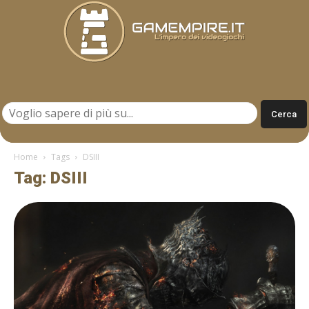
Gamempire.it
Home
Tags
DSIII
Tag: DSIII