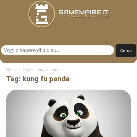
Gamempire.it
Home
Tags
Kung fu panda
Tag: kung fu panda