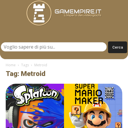
Gamempire.it
Home
Tags
Metroid
Tag: Metroid