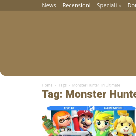
News
Recensioni
Speciali
Do
Home
Tags
Monster Hunter Tri Ultimate
Tag: Monster Hunte