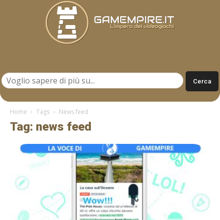
Gamempire.it
Home
Tags
News feed
Tag: news feed