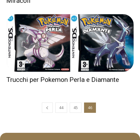
Miracoli
Trucchi per Pokemon Perla e Diamante
44
45
46