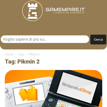
Gamempire.it
Home
Tags
Pikmin 2
Tag: Pikmin 2