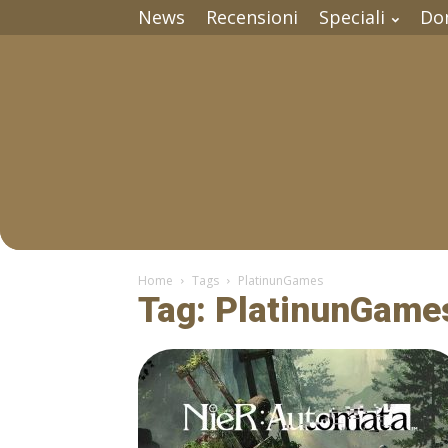
News
Recensioni
Speciali
Do
Home
Tags
PlatinunGames
Tag: PlatinunGame